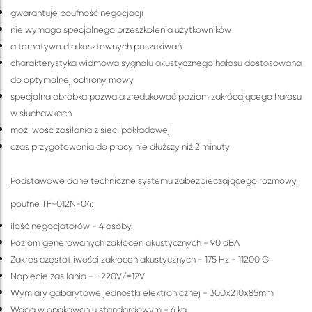
gwarantuje poufność negocjacji
nie wymaga specjalnego przeszkolenia użytkowników
alternatywa dla kosztownych poszukiwań
charakterystyka widmowa sygnału akustycznego hałasu dostosowana
do optymalnej ochrony mowy
specjalna obróbka pozwala zredukować poziom zakłócającego hałasu
w słuchawkach
możliwość zasilania z sieci pokładowej
czas przygotowania do pracy nie dłuższy niż 2 minuty
Podstawowe dane techniczne systemu zabezpieczającego rozmowy
poufne TF-012N-04:
ilość negocjatorów - 4 osoby.
Poziom generowanych zakłóceń akustycznych - 90 dBA
Zakres częstotliwości zakłóceń akustycznych - 175 Hz - 11200 G
Napięcie zasilania - ~220V/=12V
Wymiary gabarytowe jednostki elektronicznej - 300х210х85mm
Waga w opakowaniu standardowym - 6 kg