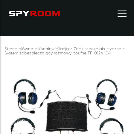
Strona główna
Kontrinwigilacja
Zagłuszacze akustyczne
System zabezpieczający rozmowy poufne TF-012N-04